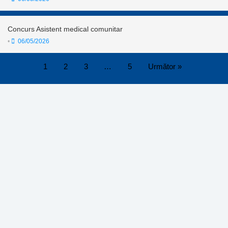
Concurs Asistent medical comunitar
•
06/05/2026
1
2
3
…
5
Următor »