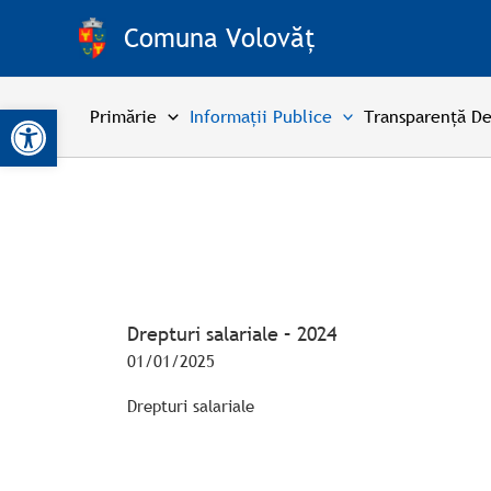
Skip
Comuna Volovăț
to
content
Open toolbar
Primărie
Informații Publice
Transparență De
Drepturi salariale – 2024
01/01/2025
Drepturi salariale