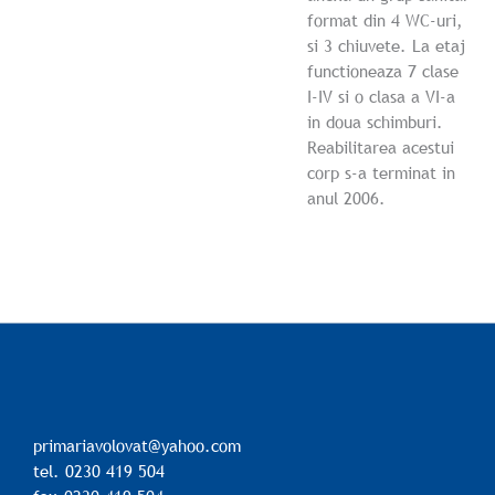
format din 4 WC-uri,
si 3 chiuvete. La etaj
functioneaza 7 clase
I-IV si o clasa a VI-a
in doua schimburi.
Reabilitarea acestui
corp s-a terminat in
anul 2006.
primariavolovat@yahoo.com
tel. 0230 419 504